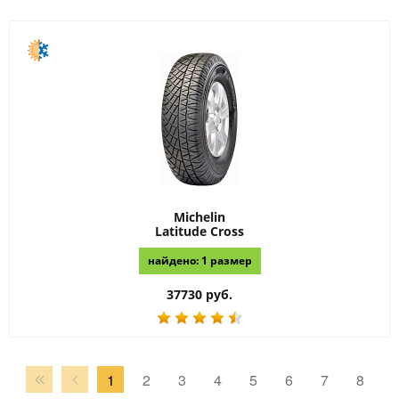
Michelin
Latitude Cross
найдено: 1 размер
37730 руб.
1
2
3
4
5
6
7
8