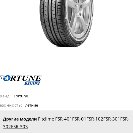
ренд:
Fortune
езонность:
летние
Fitclime FSR-401
FSR-01
FSR-102
FSR-301
FSR-
Другие модели
302
FSR-303