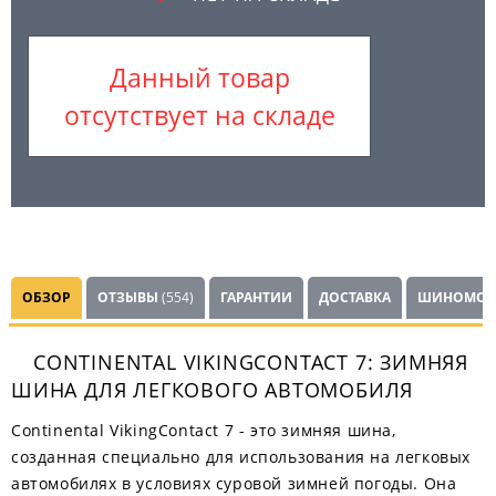
Данный товар
отсутствует на складе
ОБЗОР
ОТЗЫВЫ
(554)
ГАРАНТИИ
ДОСТАВКА
ШИНОМОН
CONTINENTAL VIKINGCONTACT 7: ЗИМНЯЯ
ШИНА ДЛЯ ЛЕГКОВОГО АВТОМОБИЛЯ
Continental VikingContact 7 - это зимняя шина,
созданная специально для использования на легковых
автомобилях в условиях суровой зимней погоды. Она