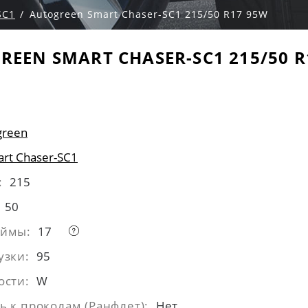
SC1
Autogreen Smart Chaser-SC1 215/50 R17 95W
REEN SMART CHASER-SC1 215/50 R
green
rt Chaser-SC1
:
215
50
юймы:
17
узки:
95
ости:
W
ь к проколам (Ранфлет):
Нет