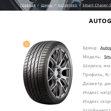
Главная
Шины
Autogreen
Smart Chaser-
AUTOG
Бренд:
Auto
Модель:
Sma
Ширина, мм
Профиль, %:
Диаметр, д
Индекс нагр
Индекс скор
Устойчивост