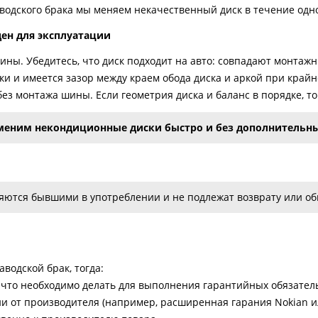
аводского брака мы меняем некачественный диск в течение одн
ден для эксплуатации
ны. Убедитесь, что диск подходит на авто: совпадают монтажны
рки и имеется зазор между краем обода диска и аркой при край
ез монтажа шины. Если геометрия диска и баланс в порядке, т
еним некондиционные диски быстро и без дополнительны
ются бывшими в употреблении и не подлежат возврату или обм
водской брак, тогда:
что необходимо делать для выполнения гарантийных обязатель
ии от производителя (например, расширенная гарания Nokian ил