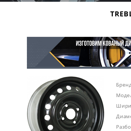
TREBL
Бренд
Моде
Шири
Диам
Разбо