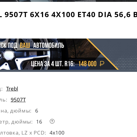
 9507T 6X16 4X100 ET40 DIA 56,6
:
Trebl
ль:
9507T
на, дюймы:
6
етр, дюймы:
16
лтовка, LZ x PCD:
4x100