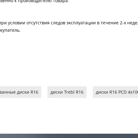
твенно к производителю товара.
ри условии отсутствия следов эксплуатации в течение 2-х нед
купатель.
ванные диски R16
диски Trebl R16
диски R16 PCD 4x10