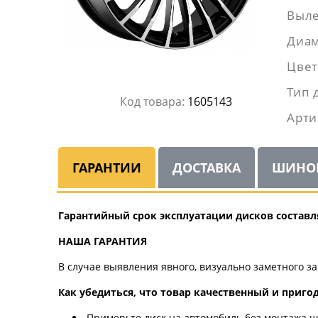
Выле
Диам
Цвет
Тип 
Код товара:
1605143
Арти
ГАРАНТИИ
ДОСТАВКА
ШИНО
Гарантийный срок эксплуатации дисков составля
НАША ГАРАНТИЯ
В случае выявления явного, визуально заметного з
Как убедиться, что товар качественный и приго
Примерьте диск на автомобиль без монтажа ши