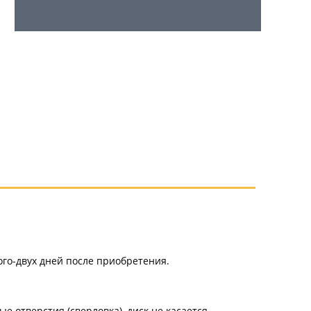
ого-двух дней после приобретения.
е отверстия (сверловка), диск не касается