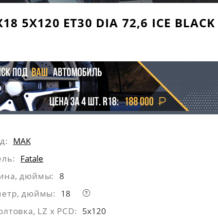
18 5X120 ET30 DIA 72,6 ICE BLAC
д:
MAK
ль:
Fatale
ина, дюймы:
8
етр, дюймы:
18
олтовка, LZ x PCD:
5x120