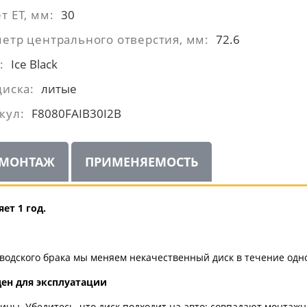
т ЕТ, мм:
30
етр центрального отверстия, мм:
72.6
:
Ice Black
диска:
литые
кул:
F8080FAIB30I2B
МОНТАЖ
ПРИМЕНЯЕМОСТЬ
ет 1 год.
аводского брака мы меняем некачественный диск в течение одн
ден для эксплуатации
ны. Убедитесь, что диск подходит на авто: совпадают монтажны