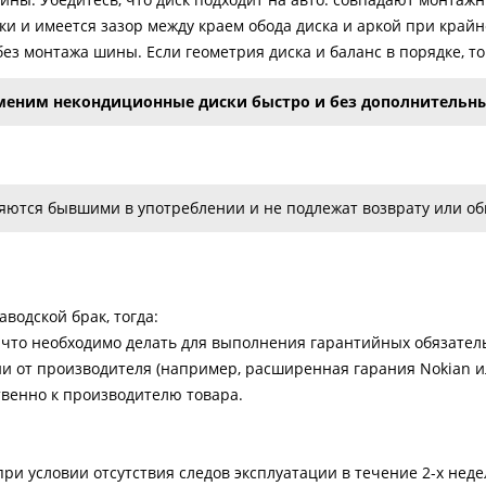
рки и имеется зазор между краем обода диска и аркой при край
ез монтажа шины. Если геометрия диска и баланс в порядке, т
еним некондиционные диски быстро и без дополнительны
ются бывшими в употреблении и не подлежат возврату или обм
водской брак, тогда:
что необходимо делать для выполнения гарантийных обязатель
ии от производителя (например, расширенная гарания Nokian ил
твенно к производителю товара.
ри условии отсутствия следов эксплуатации в течение 2-х нед