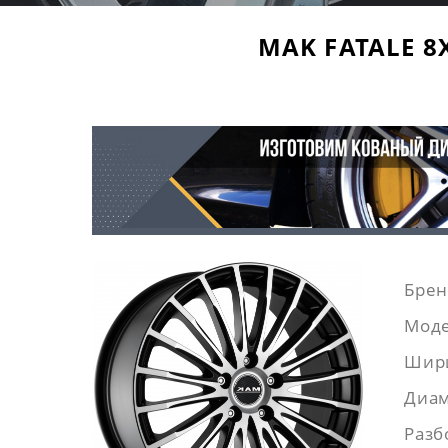
MAK FATALE 8X
Брен
Моде
Шир
Диам
Разб