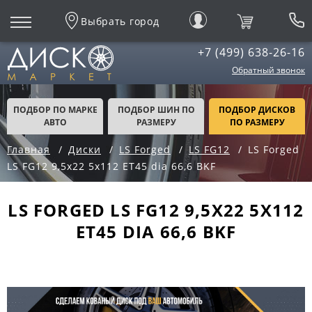
Выбрать город
+7 (499) 638-26-16
Обратный звонок
ПОДБОР ПО МАРКЕ
ПОДБОР ШИН ПО
ПОДБОР ДИСКОВ
АВТО
РАЗМЕРУ
ПО РАЗМЕРУ
Главная
Диски
LS Forged
LS FG12
LS Forged
LS FG12 9,5x22 5x112 ET45 dia 66,6 BKF
LS FORGED LS FG12 9,5X22 5X112
ET45 DIA 66,6 BKF