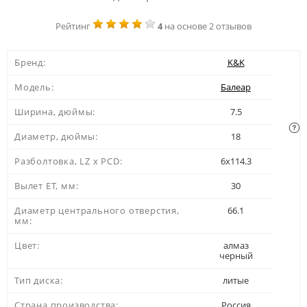
Рейтинг
4
на основе 2 отзывов
Бренд:
K&K
Модель:
Балеар
Ширина, дюймы:
7.5
Диаметр, дюймы:
18
Разболтовка, LZ x PCD:
6x114.3
Вылет ЕТ, мм:
30
Диаметр центрального отверстия,
66.1
мм:
Цвет:
алмаз
черный
Тип диска:
литые
Страна производства:
Россия