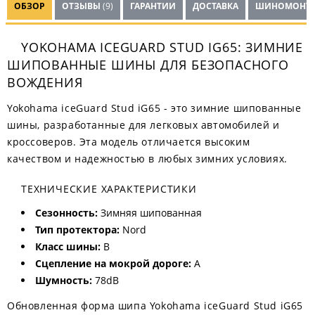
ОБЗОР
ОТЗЫВЫ
(9)
ГАРАНТИИ
ДОСТАВКА
ШИНОМОНТ
YOKOHAMA ICEGUARD STUD IG65: ЗИМНИЕ
ШИПОВАННЫЕ ШИНЫ ДЛЯ БЕЗОПАСНОГО
ВОЖДЕНИЯ
Yokohama iceGuard Stud iG65 - это зимние шипованные
шины, разработанные для легковых автомобилей и
кроссоверов. Эта модель отличается высоким
качеством и надежностью в любых зимних условиях.
ТЕХНИЧЕСКИЕ ХАРАКТЕРИСТИКИ
Сезонность:
Зимняя шипованная
Тип протектора:
Nord
Класс шины:
B
Сцепление на мокрой дороге:
A
Шумность:
78dB
Обновленная форма шипа Yokohama iceGuard Stud iG65