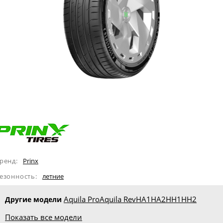
ренд:
Prinx
езонность:
летние
Aquila Pro
Aquila Rev
HA1
HA2
HH1
HH2
Другие модели
Показать все модели