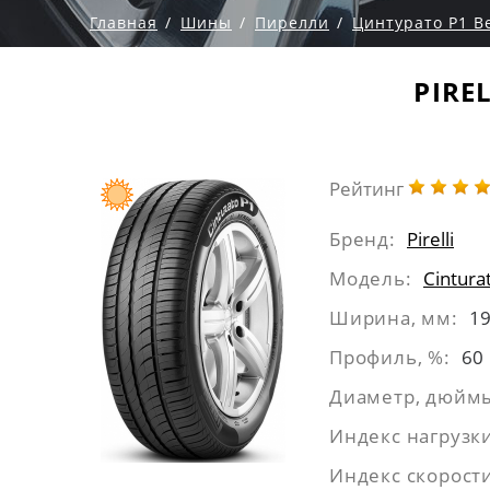
Главная
Шины
Пирелли
Цинтурато Р1 В
PIRE
Рейтинг
Бренд:
Pirelli
Модель:
Cintura
Ширина, мм:
1
Профиль, %:
60
Диаметр, дюйм
Индекс нагрузк
Индекс скорост