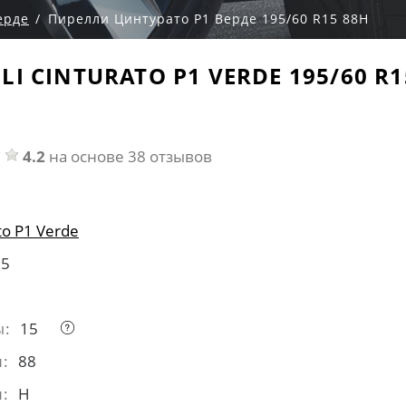
ерде
Пирелли Цинтурато Р1 Верде 195/60 R15 88H
LLI CINTURATO P1 VERDE 195/60 R1
4.2
на основе 38 отзывов
to P1 Verde
95
ы:
15
и:
88
и:
H