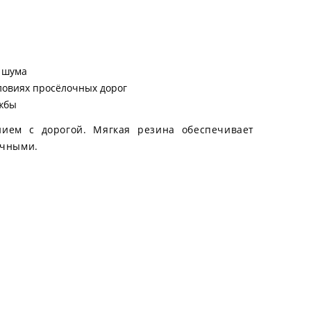
ь шума
ловиях просёлочных дорог
ужбы
ием с дорогой. Мягкая резина обеспечивает
очными.