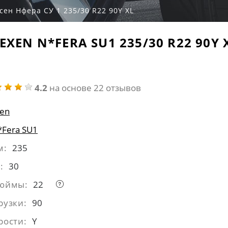
сен Нфера СУ 1 235/30 R22 90Y XL
EXEN N*FERA SU1 235/30 R22 90Y 
4.2
на основе 22 отзывов
en
*Fera SU1
м:
235
:
30
дюймы:
22
рузки:
90
рости:
Y