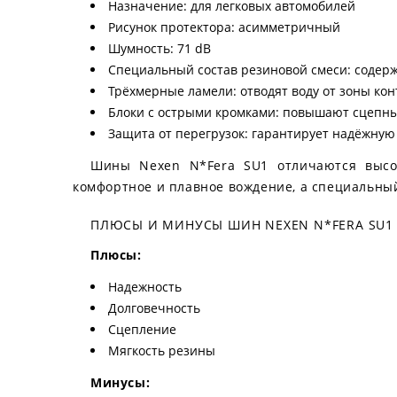
Назначение: для легковых автомобилей
Рисунок протектора: асимметричный
Шумность: 71 dB
Специальный состав резиновой смеси: содерж
Трёхмерные ламели: отводят воду от зоны ко
Блоки с острыми кромками: повышают сцепны
Защита от перегрузок: гарантирует надёжную
Шины Nexen N*Fera SU1 отличаются высок
комфортное и плавное вождение, а специальны
ПЛЮСЫ И МИНУСЫ ШИН NEXEN N*FERA SU1
Плюсы:
Надежность
Долговечность
Сцепление
Мягкость резины
Минусы: