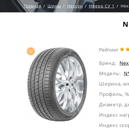
Главная
Шины
Нексен
Нфера СУ 1
Нек
N
Рейтинг
Бренд:
Nex
Модель:
N
Ширина, м
Профиль, %
Диаметр, 
Индекс наг
Индекс ско