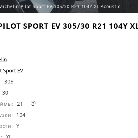
Michelin Pilot Sport EV 305/30 R21 104Y XL Acoustic
PILOT SPORT EV 305/30 R21 104Y X
lin
ot Sport EV
:
305
30
юймы:
21
узки:
104
ости:
Y
:
XL