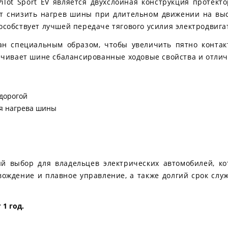
ilot Sport EV является двухслойная конструкция протект
т снизить нагрев шины при длительном движении на высо
особствует лучшей передаче тягового усилия электродвига
н специальным образом, чтобы увеличить пятно контакт
ивает шине сбалансированные ходовые свойства и отличн
 дорогой
я нагрева шины
ьный выбор для владельцев электрических автомобилей, к
вождение и плавное управление, а также долгий срок слу
1 год.