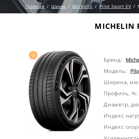
Главная
Шины
Michelin
Pilot Sport EV
MICHELIN 
Бренд:
Miche
Модель:
Pil
Ширина, мм
Профиль, %:
Диаметр, д
Индекс нагр
Индекс скор
Усиленность