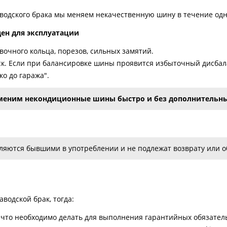
аводского брака мы меняем некачественную шину в течение одн
ден для эксплуатации
очного кольца, порезов, сильных замятий.
к. Если при балансировке шины проявится избыточный дисбала
о до гаража".
меним некондиционные шины быстро и без дополнительны
яются бывшими в употреблении и не подлежат возврату или об
водской брак, тогда:
что необходимо делать для выполнения гарантийных обязатель