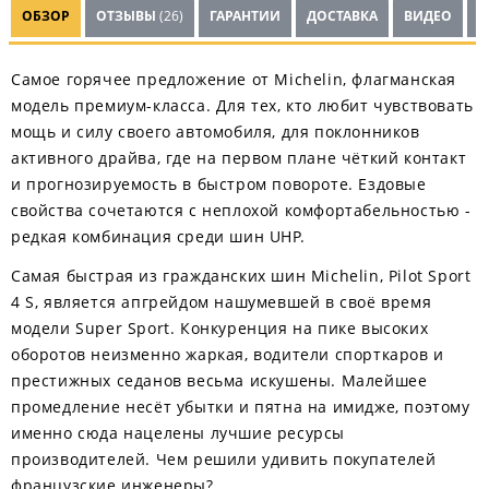
ОБЗОР
ОТЗЫВЫ
(26)
ГАРАНТИИ
ДОСТАВКА
ВИДЕО
Ш
Самое горячее предложение от Michelin, флагманская
модель премиум-класса. Для тех, кто любит чувствовать
мощь и силу своего автомобиля, для поклонников
активного драйва, где на первом плане чёткий контакт
и прогнозируемость в быстром повороте. Ездовые
свойства сочетаются с неплохой комфортабельностью -
редкая комбинация среди шин UHP.
Самая быстрая из гражданских шин Michelin, Pilot Sport
4 S, является апгрейдом нашумевшей в своё время
модели Super Sport. Конкуренция на пике высоких
оборотов неизменно жаркая, водители спорткаров и
престижных седанов весьма искушены. Малейшее
промедление несёт убытки и пятна на имидже, поэтому
именно сюда нацелены лучшие ресурсы
производителей. Чем решили удивить покупателей
французские инженеры?