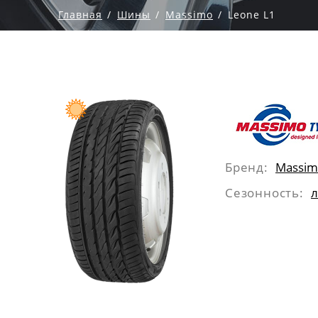
Главная
Шины
Massimo
Leone L1
Бренд:
Massim
Сезонность:
л