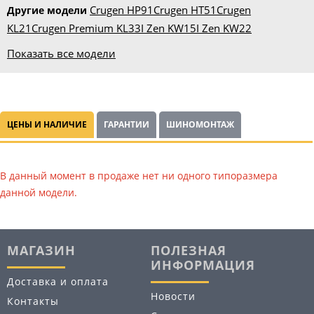
Crugen HP91
Crugen HT51
Crugen
Другие модели
KL21
Crugen Premium KL33
I Zen KW15
I Zen KW22
Показать все модели
ЦЕНЫ И НАЛИЧИЕ
ГАРАНТИИ
ШИНОМОНТАЖ
В данный момент в продаже нет ни одного типоразмера
данной модели.
МАГАЗИН
ПОЛЕЗНАЯ
ИНФОРМАЦИЯ
Доставка и оплата
Новости
Контакты