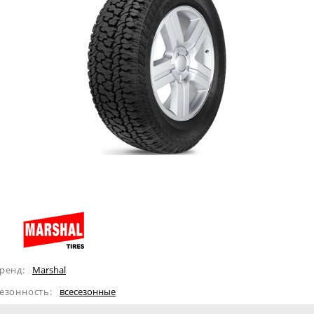
ренд:
Marshal
езонность:
всесезонные