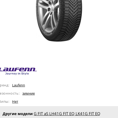
ренд:
Laufenn
езонность:
зимние
ипы:
Нет
G FIT aS LH41
G FIT EQ LK41
G FIT EQ
Другие модели