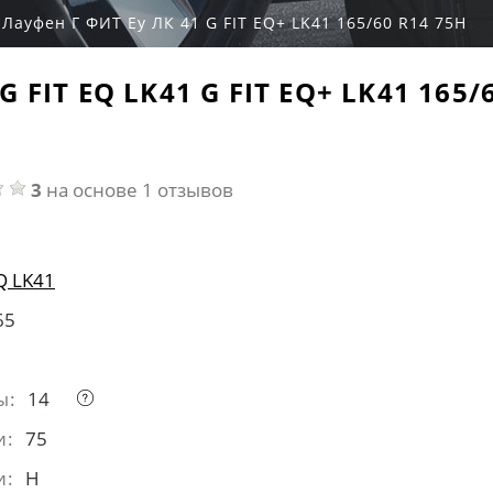
Лауфен Г ФИТ Еу ЛК 41 G FIT EQ+ LK41 165/60 R14 75H
 FIT EQ LK41 G FIT EQ+ LK41 165/
3
на основе 1 отзывов
EQ LK41
65
ы:
14
и:
75
и:
H