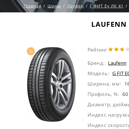
Главная
Шины
Лауфен
Г ФИТ Еу ЛК 41
LAUFENN G
Рейтинг
Бренд:
Laufenn
Модель:
G FIT 
Ширина, мм:
1
Профиль, %:
60
Диаметр, дюйм
Индекс нагрузк
Индекс скорост