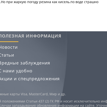
.Но при жаркую погоду резина как кисель.по воде страшно
ПОЛЕЗНАЯ ИНФОРМАЦИЯ
Новости
Статьи
Вредные заблуждения
С нами удобно
Акции и спецпредложения
ные карты Visa, MasterCard, Мир и др.
й положениями Статьи 437 (2) ГК РФ и носит исключительно и
случаи запаздывания обновления информации на сайте. Уточня