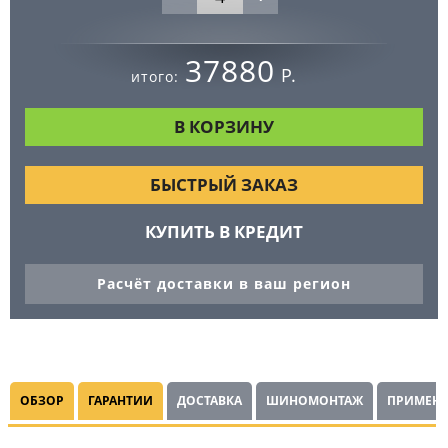
37880
Р.
итого:
БЫСТРЫЙ ЗАКАЗ
КУПИТЬ В КРЕДИТ
Расчёт доставки в ваш регион
ОБЗОР
ГАРАНТИИ
ДОСТАВКА
ШИНОМОНТАЖ
ПРИМЕНЯ