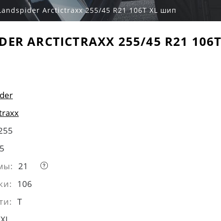
Landspider Arctictraxx 255/45 R21 106T XL шип
DER ARCTICTRAXX 255/45 R21 106
der
traxx
255
5
мы:
21
ки:
106
ти:
T
XL