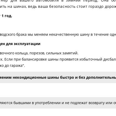
артнер для вашего автомобиля в зимний период. Она об
ить на шинах, ведь ваша безопасность стоит гораздо дорож
1 год.
аводского брака мы меняем некачественную шину в течение одн
ден для эксплуатации
очного кольца, порезов, сильных замятий.
к. Если при балансировке шины проявится избыточный дисбала
о до гаража".
меним некондиционные шины быстро и без дополнительны
яются бывшими в употреблении и не подлежат возврату или об