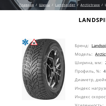
Главная
Шины
Landspider
Arctictraxx
LANDSPI
Бренд:
Landspi
Модель:
Arctic
Ширина, мм:
Профиль, %:
4
Диаметр, дюй
Индекс нагруз
Индекс скорос
Усиленность: