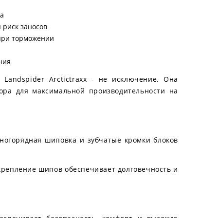
га
 риск заносов
 при торможении
ния
andspider Arctictraxx - не исключение. Она
тора для максимальной производительности на
ногорядная шиповка и зубчатые кромки блоков
крепление шипов обеспечивает долговечность и