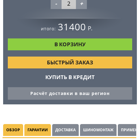
-
+
31400
Р.
итого:
БЫСТРЫЙ ЗАКАЗ
КУПИТЬ В КРЕДИТ
Расчёт доставки в ваш регион
ОБЗОР
ГАРАНТИИ
ДОСТАВКА
ШИНОМОНТАЖ
ПРИМЕНЯ