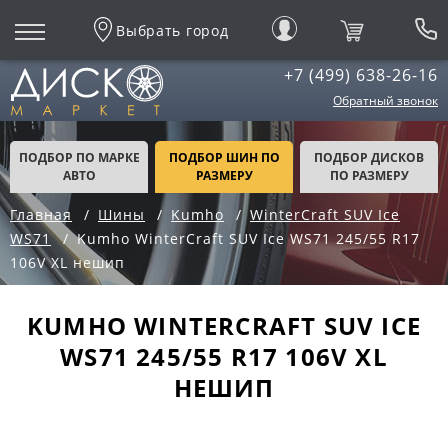
Выбрать город
+7 (499) 638-26-16
Обратный звонок
ПОДБОР ПО МАРКЕ
ПОДБОР ШИН ПО
ПОДБОР ДИСКОВ
АВТО
РАЗМЕРУ
ПО РАЗМЕРУ
Главная
Шины
Kumho
WinterCraft SUV Ice
WS71
Kumho WinterCraft SUV Ice WS71 245/55 R17
106V XL нешип
KUMHO WINTERCRAFT SUV ICE
WS71 245/55 R17 106V XL
НЕШИП