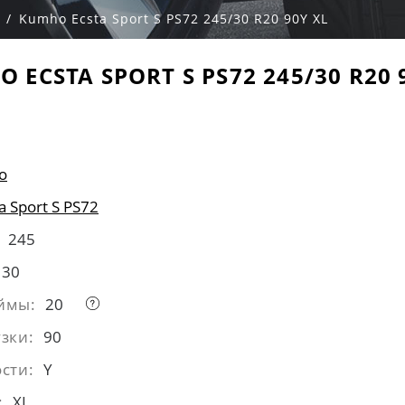
Kumho Ecsta Sport S PS72 245/30 R20 90Y XL
 ECSTA SPORT S PS72 245/30 R20 
o
a Sport S PS72
245
30
ймы:
20
зки:
90
сти:
Y
:
XL