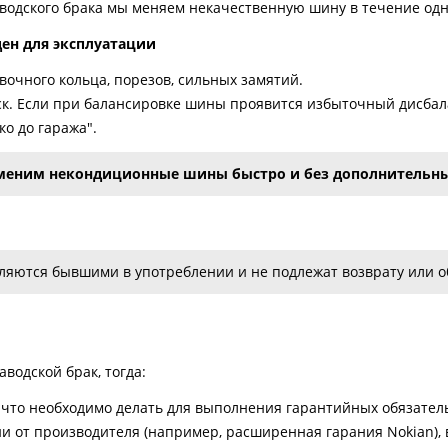
аводского брака мы меняем некачественную шину в течение одн
ден для эксплуатации
очного кольца, порезов, сильных замятий.
к. Если при балансировке шины проявится избыточный дисбала
о до гаража".
меним некондиционные шины быстро и без дополнительны
яются бывшими в употреблении и не подлежат возврату или об
водской брак, тогда:
что необходимо делать для выполнения гарантийных обязатель
и от производителя (например, расширенная гарания Nokian), в