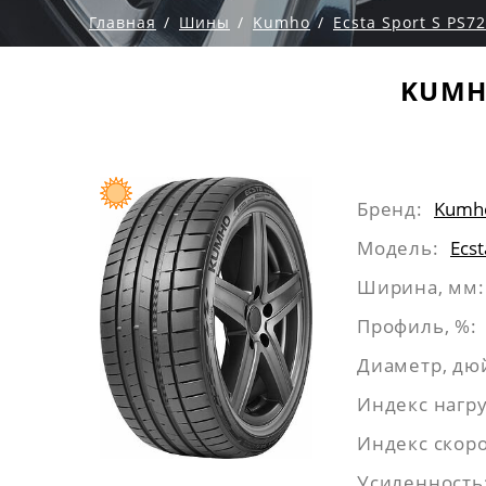
Главная
Шины
Kumho
Ecsta Sport S PS72
KUMHO
Бренд:
Kumh
Модель:
Ecst
Ширина, мм:
Профиль, %:
Диаметр, дю
Индекс нагру
Индекс скоро
Усиленность