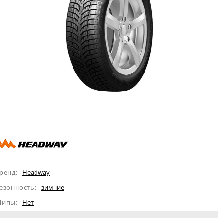
ренд:
Headway
езонность:
зимние
ипы:
Нет