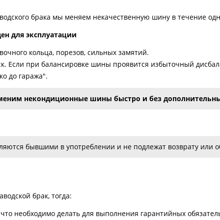
аводского брака мы меняем некачественную шину в течение одн
ден для эксплуатации
очного кольца, порезов, сильных замятий.
к. Если при балансировке шины проявится избыточный дисбала
о до гаража".
меним некондиционные шины быстро и без дополнительны
яются бывшими в употреблении и не подлежат возврату или об
водской брак, тогда:
что необходимо делать для выполнения гарантийных обязатель