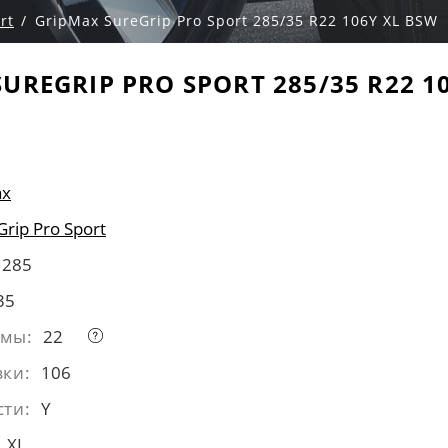
rt
GripMax SureGrip Pro Sport 285/35 R22 106Y XL BSW
UREGRIP PRO SPORT 285/35 R22 1
ax
Grip Pro Sport
285
35
ймы:
22
зки:
106
сти:
Y
XL