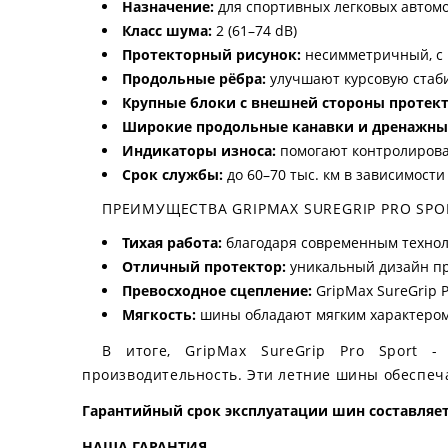
Назначение:
для спортивных легковых автом
Класс шума:
2 (61–74 dB)
Протекторный рисунок:
несимметричный, с 
Продольные рёбра:
улучшают курсовую стаб
Крупные блоки с внешней стороны протект
Широкие продольные канавки и дренажны
Индикаторы износа:
помогают контролирова
Срок службы:
до 60–70 тыс. км в зависимости
ПРЕИМУЩЕСТВА GRIPMAX SUREGRIP PRO SPO
Тихая работа:
благодаря современным технол
Отличный протектор:
уникальный дизайн пр
Превосходное сцепление:
GripMax SureGrip 
Мягкость:
шины обладают мягким характером
В итоге, GripMax SureGrip Pro Sport 
производительность. Эти летние шины обеспеча
Гарантийный срок эксплуатации шин составляет 
НАША ГАРАНТИЯ