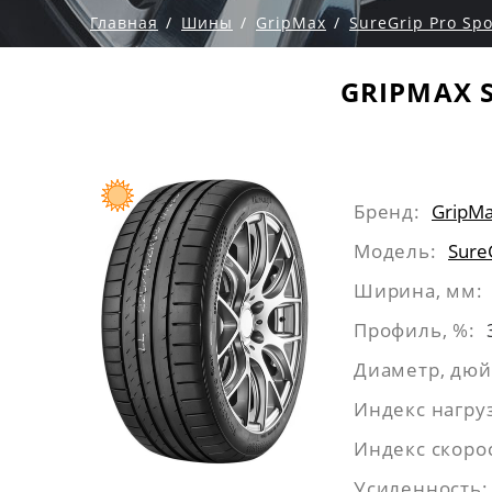
Главная
Шины
GripMax
SureGrip Pro Spo
GRIPMAX S
Бренд:
GripM
Модель:
Sure
Ширина, мм:
Профиль, %:
Диаметр, дю
Индекс нагру
Индекс скоро
Усиленность: