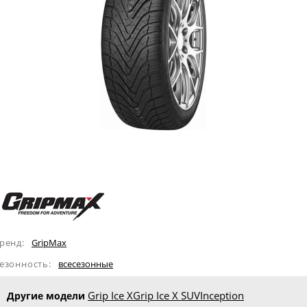
ренд:
GripMax
езонность:
всесезонные
Grip Ice X
Grip Ice X SUV
Inception
Другие модели