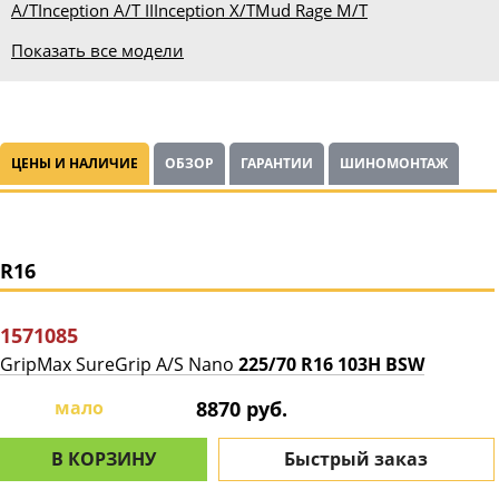
A/T
Inception A/T II
Inception X/T
Mud Rage M/T
Показать все модели
ЦЕНЫ И НАЛИЧИЕ
ОБЗОР
ГАРАНТИИ
ШИНОМОНТАЖ
R16
1571085
GripMax SureGrip A/S Nano
225/70 R16 103H BSW
мало
8870 руб.
В КОРЗИНУ
Быстрый заказ