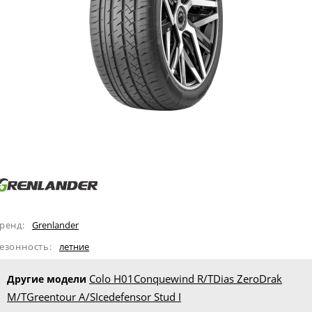
ренд:
Grenlander
езонность:
летние
Colo H01
Conquewind R/T
Dias Zero
Drak
Другие модели
M/T
Greentour A/S
Icedefensor Stud I