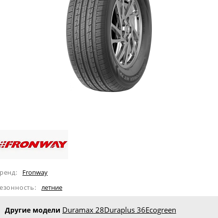
ренд:
Fronway
езонность:
летние
Duramax 28
Duraplus 36
Ecogreen
Другие модели