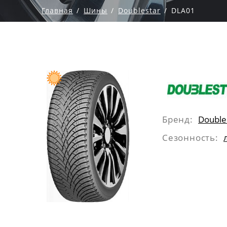
Главная
Шины
Doublestar
DLA01
Бренд:
Double
Сезонность: