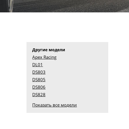
Другие модели
Apex Racing
DL01
DS803
DS805
DS806
DS828
Показать все модели