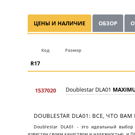
ЦЕНЫ И НАЛИЧИЕ
ОБЗОР
О
Код
Размер
R17
Doublestar DLA01
MAXIMUM
1537020
DOUBLESTAR DLA01: ВСЕ, ЧТО В
Doublestar DLA01 - это идеальный выбор
известен своим качеством и надежностью, и D