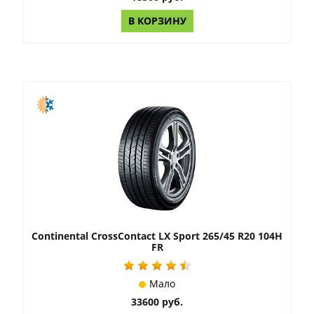
В КОРЗИНУ
Continental CrossContact LX Sport 265/45 R20 104H
FR
Мало
33600 руб.