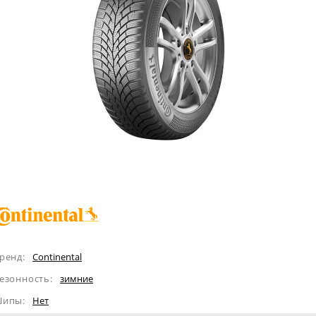
ренд:
Continental
езонность:
зимние
ипы:
Нет