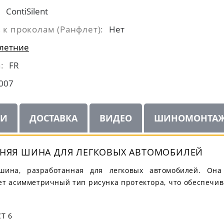
:
ContiSilent
 к проколам (Ранфлет):
Нет
летние
:
FR
007
ИИ
ДОСТАВКА
ВИДЕО
ШИНОМОНТА
ЕТНЯЯ ШИНА ДЛЯ ЛЕГКОВЫХ АВТОМОБИЛЕЙ
я шина, разработанная для легковых автомобилей. Он
т асимметричный тип рисунка протектора, что обеспечива
T 6