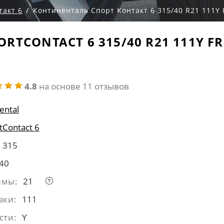
такт 6
Континенталь Спорт Контакт 6 315/40 R21 111Y 
RTCONTACT 6 315/40 R21 111Y F
4.8
на основе 11 отзывов
ental
tContact 6
315
40
ймы:
21
зки:
111
сти:
Y