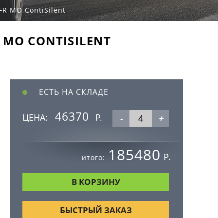
FR MO ContiSilent
R MO CONTISILENT
ЕСТЬ НА СКЛАДЕ
46370
ЦЕНА:
Р.
-
+
185480
Р.
итого:
БЫСТРЫЙ ЗАКАЗ