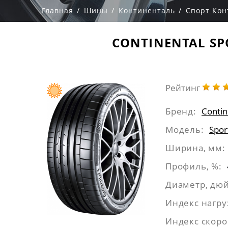
Главная
Шины
Континенталь
Спорт Кон
CONTINENTAL SPO
Рейтинг
Бренд:
Contin
Модель:
Spor
Ширина, мм:
Профиль, %:
Диаметр, дю
Индекс нагру
Индекс скоро