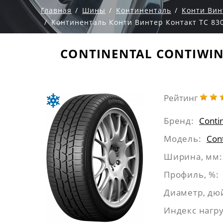
Главная
Шины
Континенталь
Конти Вин
Континенталь Конти Винтер Контакт ТС 830
CONTINENTAL CONTIWINT
Рейтинг
Бренд:
Conti
Модель:
Con
Ширина, мм:
Профиль, %:
Диаметр, дю
Индекс нагру