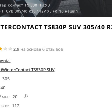
тер Контакт ТС 830 П СУВ
 П СУВ 305/40 R20 112V XL FR N0 нешип
ERCONTACT TS830P SUV 305/40 R
2.9
на основе 6 отзывов
nental
tiWinterContact TS830P SUV
305
40
ймы:
20
зки:
112