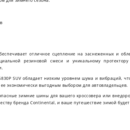
ом для зимнего сезона.
ов
 обеспечивает отличное сцепление на заснеженных и обл
циальной резиновой смеси и уникальному протектор
и.
 TS830P SUV обладает низким уровнем шума и вибраций, ч
т ее экономически выгодным выбором для автовладельцев.
пасные зимние шины для вашего кроссовера или внедорожн
еству бренда Continental, и ваше путешествие зимой буд