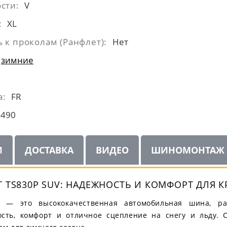
сти:
V
:
XL
 к проколам (Ранфлет):
Нет
зимние
а:
FR
4490
И
ДОСТАВКА
ВИДЕО
ШИНОМОНТАЖ
T TS830P SUV: НАДЕЖНОСТЬ И КОМФОРТ ДЛЯ
SUV — это высококачественная автомобильная шина, р
ость, комфорт и отличное сцепление на снегу и льду. 