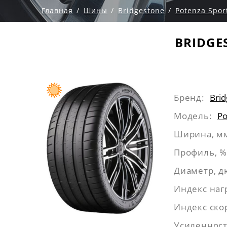
Главная
Шины
Bridgestone
Potenza Spor
BRIDGE
Бренд:
Bri
Модель:
Po
Ширина, м
Профиль, %
Диаметр, 
Индекс наг
Индекс ско
Усиленност