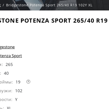
t
Bridgestone Potenza Sport 265/40 R19 102Y XL
STONE POTENZA SPORT 265/40 R19 
dgestone
tenza Sport
м:
265
:
40
дюймы:
19
рузки:
102
рости:
Y
ь:
XL