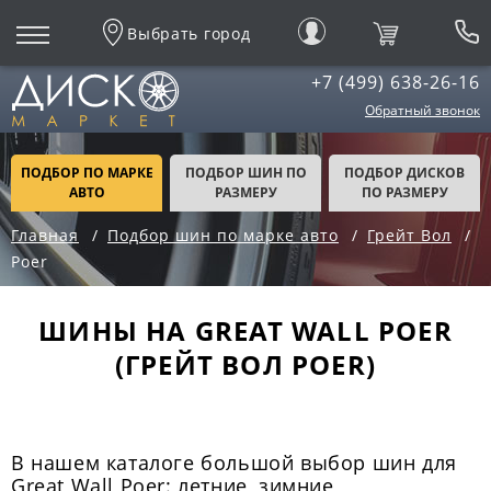
Выбрать город
+7 (499) 638-26-16
Обратный звонок
ПОДБОР ПО МАРКЕ
ПОДБОР ШИН ПО
ПОДБОР ДИСКОВ
АВТО
РАЗМЕРУ
ПО РАЗМЕРУ
Главная
Подбор шин по марке авто
Грейт Вол
Poer
ШИНЫ НА GREAT WALL POER
(ГРЕЙТ ВОЛ POER)
В нашем каталоге большой выбор шин для
Great Wall Poer: летние, зимние,