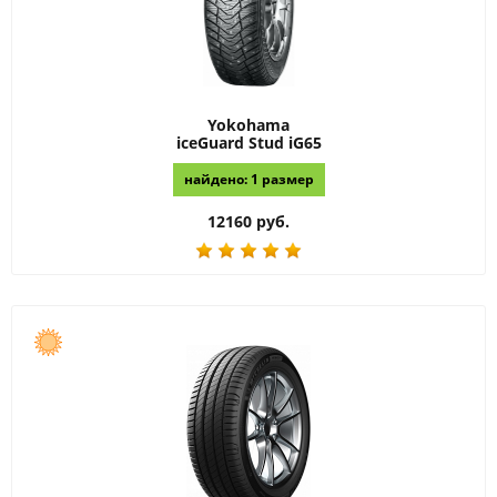
Yokohama
iceGuard Stud iG65
найдено: 1 размер
12160 руб.