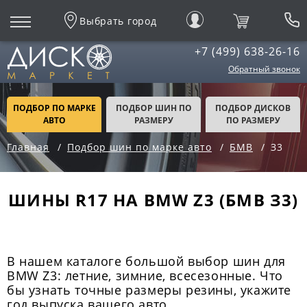
Выбрать город
+7 (499) 638-26-16
Обратный звонок
ПОДБОР ПО МАРКЕ
ПОДБОР ШИН ПО
ПОДБОР ДИСКОВ
АВТО
РАЗМЕРУ
ПО РАЗМЕРУ
Главная
Подбор шин по марке авто
БМВ
З3
ШИНЫ R17 НА BMW Z3 (БМВ З3)
В нашем каталоге большой выбор шин для
BMW Z3: летние, зимние, всесезонные. Что
бы узнать точные размеры резины, укажите
год выпуска вашего авто.