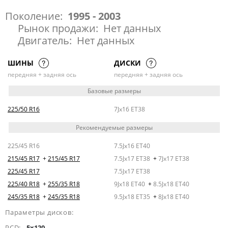
Поколение:
1995 - 2003
Рынок продажи:
Нет данных
Двигатель:
Нет данных
ШИНЫ
ДИСКИ
передняя + задняя ось
передняя + задняя ось
Базовые размеры
225/50 R16
7Jx16 ET38
Рекомендуемые размеры
225/45 R16
7.5Jx16 ET40
215/45 R17
+
215/45 R17
7.5Jx17 ET38
+
7Jx17 ET38
225/45 R17
7.5Jx17 ET38
225/40 R18
+
255/35 R18
9Jx18 ET40
+
8.5Jx18 ET40
245/35 R18
+
245/35 R18
9.5Jx18 ET35
+
8Jx18 ET40
Параметры дисков:
PCD:
5x120