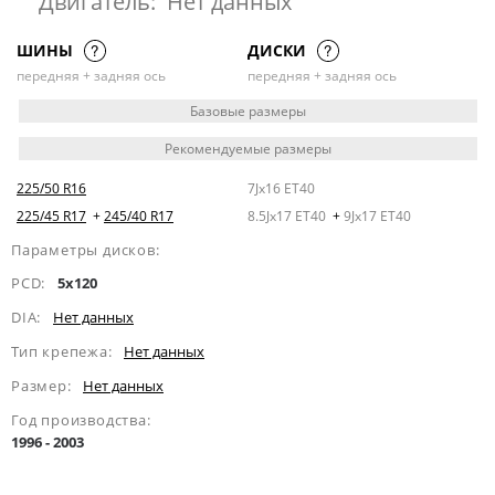
Двигатель:
Нет данных
ШИНЫ
ДИСКИ
передняя + задняя ось
передняя + задняя ось
Базовые размеры
Рекомендуемые размеры
225/50 R16
7Jx16 ET40
225/45 R17
+
245/40 R17
8.5Jx17 ET40
+
9Jx17 ET40
Параметры дисков:
PCD:
5x120
DIA:
Нет данных
Тип крепежа:
Нет данных
Размер:
Нет данных
Год производства:
1996 - 2003