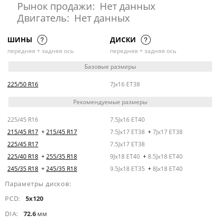
Рынок продажи:
Нет данных
Двигатель:
Нет данных
ШИНЫ
ДИСКИ
передняя + задняя ось
передняя + задняя ось
Базовые размеры
225/50 R16
7Jx16 ET38
Рекомендуемые размеры
225/45 R16
7.5Jx16 ET40
215/45 R17
+
215/45 R17
7.5Jx17 ET38
+
7Jx17 ET38
225/45 R17
7.5Jx17 ET38
225/40 R18
+
255/35 R18
9Jx18 ET40
+
8.5Jx18 ET40
245/35 R18
+
245/35 R18
9.5Jx18 ET35
+
8Jx18 ET40
Параметры дисков:
PCD:
5x120
DIA:
72.6
мм