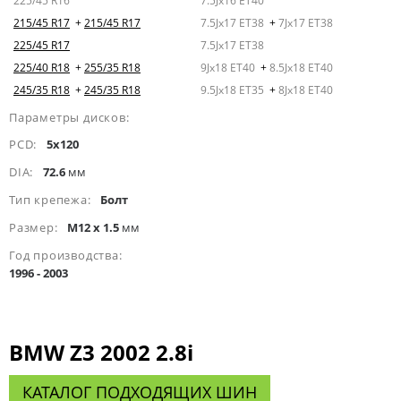
225/45 R16
7.5Jx16 ET40
215/45 R17
+
215/45 R17
7.5Jx17 ET38
+
7Jx17 ET38
225/45 R17
7.5Jx17 ET38
225/40 R18
+
255/35 R18
9Jx18 ET40
+
8.5Jx18 ET40
245/35 R18
+
245/35 R18
9.5Jx18 ET35
+
8Jx18 ET40
Параметры дисков:
PCD:
5x120
DIA:
72.6
мм
Тип крепежа:
Болт
Размер:
M12 x 1.5
мм
Год производства:
1996 - 2003
BMW Z3 2002 2.8i
КАТАЛОГ ПОДХОДЯЩИХ ШИН