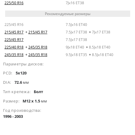
225/50 R16
7Jx16 ET38
Рекомендуемые размеры
225/45 R16
7.5Jx16 ET40
215/45 R17
+
215/45 R17
7.5Jx17 ET38
+
7Jx17 ET38
225/45 R17
7.5Jx17 ET38
225/40 R18
+
245/35 R18
9Jx18 ET40
+
8.5Jx18 ET40
245/35 R18
+
245/35 R18
9.5Jx18 ET35
+
8.5Jx18 ET40
Параметры дисков:
PCD:
5x120
DIA:
72.6
мм
Тип крепежа:
Болт
Размер:
M12 x 1.5
мм
Год производства:
1996 - 2003