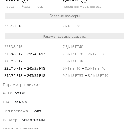
передняя + задняя ось
передняя + задняя ось
Базовые размеры
225/50 R16
7Jx16 ET38
Рекомендуемые размеры
225/45 R16
7.5Jx16 ET40
215/45 R17
+
215/45 R17
7.5Jx17 ET38
+
7Jx17 ET38
225/45 R17
7.5Jx17 ET38
225/40 R18
+
245/35 R18
9Jx18 ET40
+
8.5Jx18 ET40
245/35 R18
+
245/35 R18
9.5Jx18 ET35
+
8.5Jx18 ET40
Параметры дисков:
PCD:
5x120
DIA:
72.6
мм
Тип крепежа:
Болт
Размер:
M12 x 1.5
мм
Год производства: