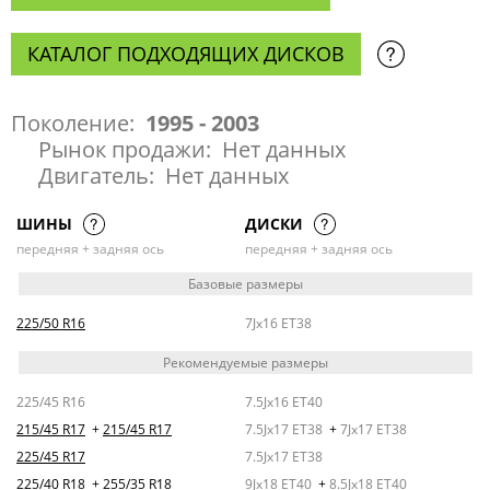
КАТАЛОГ ПОДХОДЯЩИХ ДИСКОВ
Поколение:
1995 - 2003
Рынок продажи:
Нет данных
Двигатель:
Нет данных
ШИНЫ
ДИСКИ
передняя + задняя ось
передняя + задняя ось
Базовые размеры
225/50 R16
7Jx16 ET38
Рекомендуемые размеры
225/45 R16
7.5Jx16 ET40
215/45 R17
+
215/45 R17
7.5Jx17 ET38
+
7Jx17 ET38
225/45 R17
7.5Jx17 ET38
225/40 R18
+
255/35 R18
9Jx18 ET40
+
8.5Jx18 ET40