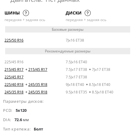
ШИНЫ
ДИСКИ
передняя + задняя ось
передняя + задняя ось
Базовые размеры
225/50 R16
7Jx16 ET38
Рекомендуемые размеры
225/45 R16
7.5Jx16 ET40
215/45 R17
+
215/45 R17
7.5Jx17 ET38
+
7Jx17 ET38
225/45 R17
7.5Jx17 ET38
225/40 R18
+
245/35 R18
9Jx18 ET40
+
8.5Jx18 ET40
245/35 R18
+
245/35 R18
9.5Jx18 ET35
+
8.5Jx18 ET40
Параметры дисков:
PCD:
5x120
DIA:
72.6
мм
Тип крепежа:
Болт