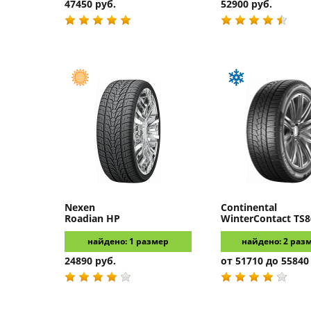
47450 руб.
52900 руб.
Nexen
Continental
Roadian HP
WinterContact TS8
найдено: 1 размер
найдено: 2 раз
24890 руб.
от 51710 до 55840