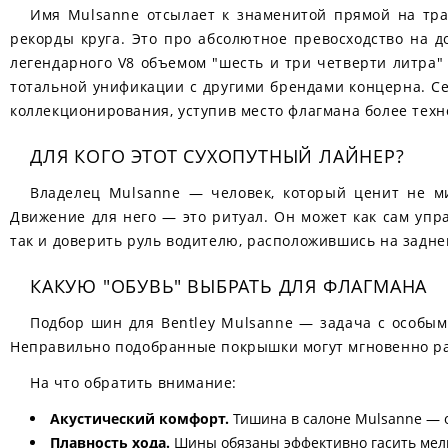
Имя Mulsanne отсылает к знаменитой прямой на трас
рекорды круга. Это про абсолютное превосходство на 
легендарного V8 объемом "шесть и три четверти литра"
тотальной унификации с другими брендами концерна. Се
коллекционирования, уступив место флагмана более техно
ДЛЯ КОГО ЭТОТ СУХОПУТНЫЙ ЛАЙНЕР?
Владелец Mulsanne — человек, который ценит не ми
Движение для него — это ритуал. Он может как сам уп
так и доверить руль водителю, расположившись на задн
КАКУЮ "ОБУВЬ" ВЫБРАТЬ ДЛЯ ФЛАГМАНА
Подбор шин для Bentley Mulsanne — задача с особым
Неправильно подобранные покрышки могут мгновенно р
На что обратить внимание:
Акустический комфорт.
Тишина в салоне Mulsanne — од
Плавность хода.
Шины обязаны эффективно гасить мелки