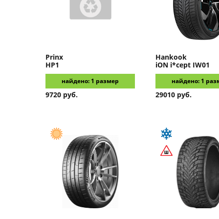
Prinx
Hankook
HP1
iON i*cept IW01
найдено: 1 размер
найдено: 1 раз
9720 руб.
29010 руб.