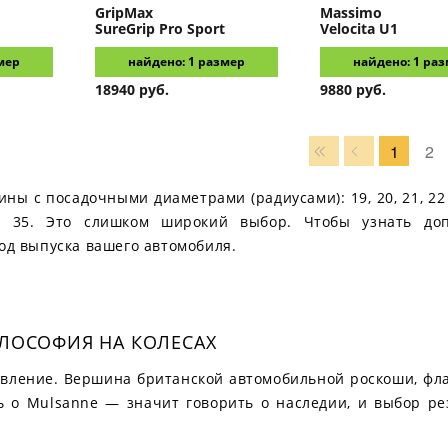
GripMax
Massimo
SureGrip Pro Sport
Velocita U1
мер
найдено: 1 размер
найдено: 1 ра
18940 руб.
9880 руб.
1
2
ины с посадочными диаметрами (радиусами): 19, 20, 21, 2
0, 35. Это слишком широкий выбор. Чтобы узнать до
год выпуска вашего автомобиля.
ИЛОСОФИЯ НА КОЛЕСАХ
аявление. Вершина британской автомобильной роскоши, фл
ь о Mulsanne — значит говорить о наследии, и выбор ре