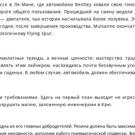
се в Ле-Мане, где автомобили Bentley ковали свою гоно
дороге общего пользования. Пришедший на смену модели A
 — двигателя, чья история насчитывала более полувека. Э
годня, после завершения производства, Mulsanne окончат
логичному Flying Spur.
молетные тренды, а вечные ценности: мастерство, трад
равлять этим лайнером, наслаждаясь почти беззвучным у
ем сиденье. В любом случае, автомобиль должен обеспечи
и требованиями. Здесь на первый план выходит не агрес
азрушить магию, заложенную инженерами в Крю.
на из его главных добродетелей. Резина должна быть максимал
е неровности, дополняя работу пневматической подвески. Жес