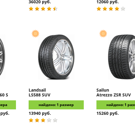
36020 руб.
12060 руб.
Landsail
Sailun
60 S
LS588 SUV
Atrezzo ZSR SUV
мера
найдено: 1 размер
найдено: 1 ра
 руб.
13940 руб.
15260 руб.