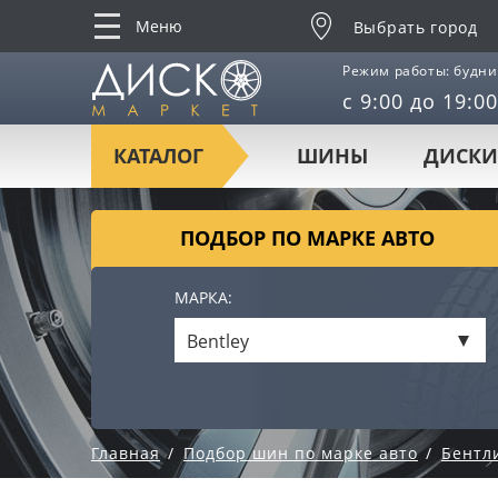
Меню
Выбрать город
Режим работы: будни
с 9:00 до 19:00
КАТАЛОГ
ШИНЫ
ДИСКИ
ПОДБОР ПО МАРКЕ АВТО
МАРКА:
Bentley
Главная
Подбор шин по марке авто
Бентл