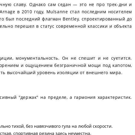
чную славу. Однако сам седан — это не про трек-дни и
rnage в 2010 году, Mulsanne стал последним носителем
то был последний флагман Bentley, спроектированный до
ельно перешел в статус современной классики и объекта
иции, монументальность. Он не спешит и не суетится.
скорением и ощущением безграничной мощи под капотом,
вать высочайший уровень изоляции от внешнего мира.
сивный "держак" на пределе, а гармония характеристик.
ьно тихой, без навязчивого гула на любой скорости.
ткая, спортивная резина здесь неуместна.