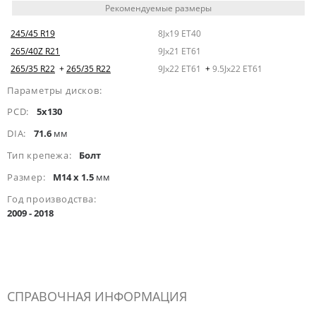
Рекомендуемые размеры
245/45 R19
8Jx19 ET40
265/40Z R21
9Jx21 ET61
265/35 R22
+
265/35 R22
9Jx22 ET61
+
9.5Jx22 ET61
Параметры дисков:
PCD:
5x130
DIA:
71.6
мм
Тип крепежа:
Болт
Размер:
M14 x 1.5
мм
Год производства:
2009 - 2018
СПРАВОЧНАЯ ИНФОРМАЦИЯ