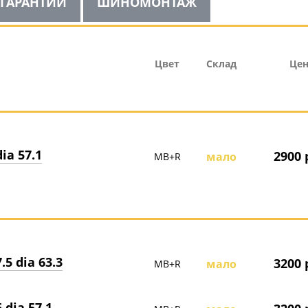
ГАРАНТИИ
ШИНОМОНТАЖ
Цвет
Склад
Цен
ia 57.1
2900 
мало
MB+R
.5 dia 63.3
3200 
мало
MB+R
 dia 57.1