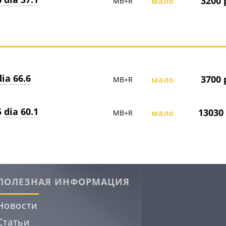
3200 
мало
MB+R
ia 66.6
3700 
мало
MB+R
 dia 60.1
13030
мало
MB+R
ПОЛЕЗНАЯ ИНФОРМАЦИЯ
Новости
Статьи