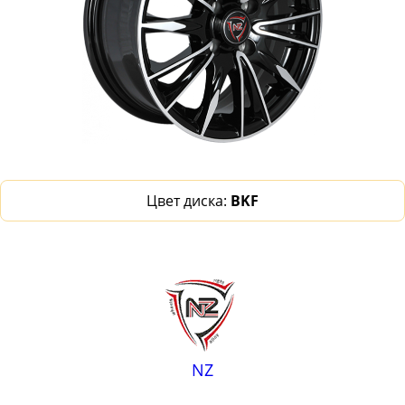
Цвет диска:
BKF
NZ