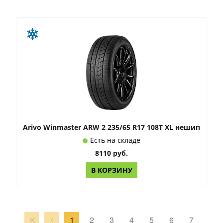
Arivo Winmaster ARW 2 235/65 R17 108T XL нешип
Есть на складе
8110 руб.
В КОРЗИНУ
1
2
3
4
5
6
7