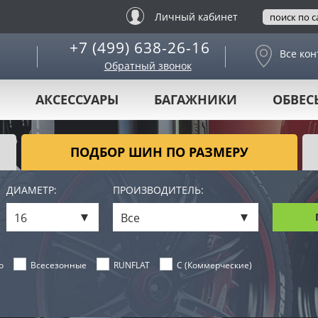
Личный кабинет
+7 (499) 638-26-16
Все кон
Обратный звонок
АКСЕССУАРЫ
БАГАЖНИКИ
ОБВЕС
ПОДБОР ШИН ПО РАЗМЕРУ
ДИАМЕТР:
ПРОИЗВОДИТЕЛЬ:
16
Все
о
Всесезонные
RUNFLAT
C (Коммерческие)