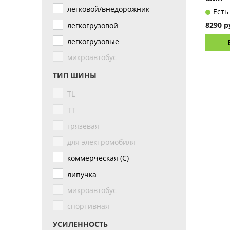
легковой/внедорожник
Есть
8290 р
легкогрузовой
легкогрузовые
микроавтобус
ТИП ШИНЫ
TL
TT
грязевая
для электромобиля
коммерческая (С)
липучка
микроавтобус
спортивная
УСИЛЕННОСТЬ