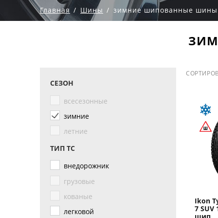
Главная
Шины
зимние шипованные шины 
ЗИМ
СОРТИРОВ
СЕЗОН
всесезонные
зимние
летние
ТИП ТС
внедорожник
грузовые
кованые
Ikon T
7 SUV 
легковой
шип