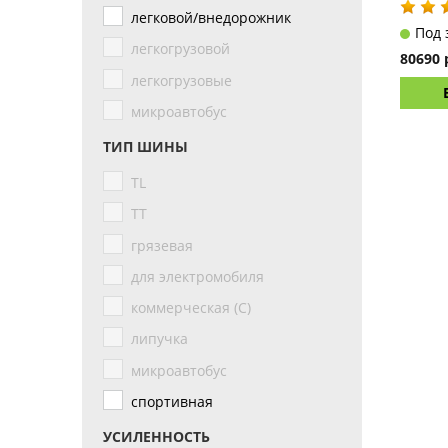
легковой/внедорожник
Под 
легкогрузовой
80690 
легкогрузовые
микроавтобус
ТИП ШИНЫ
TL
TT
грязевая
для электромобиля
коммерческая (С)
липучка
микроавтобус
спортивная
УСИЛЕННОСТЬ