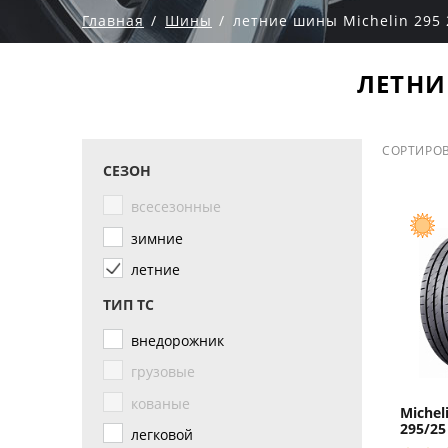
Главная
Шины
летние шины Michelin 295 
ЛЕТНИ
СОРТИРОВ
СЕЗОН
всесезонные
зимние
летние
ТИП ТС
внедорожник
грузовые
кованые
Micheli
295/25
легковой