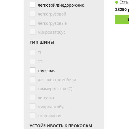
Есть
легковой/внедорожник
28250 
легкогрузовой
легкогрузовые
микроавтобус
ТИП ШИНЫ
TL
TT
грязевая
для электромобиля
коммерческая (С)
липучка
микроавтобус
спортивная
УСТОЙЧИВОСТЬ К ПРОКОЛАМ