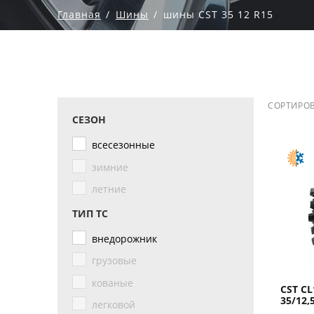
Главная
Шины
шины CST 35 12 R15
СОРТИРОВ
СЕЗОН
всесезонные
зимние
летние
ТИП ТС
внедорожник
грузовые
кованые
CST CL
35/12,
легковой