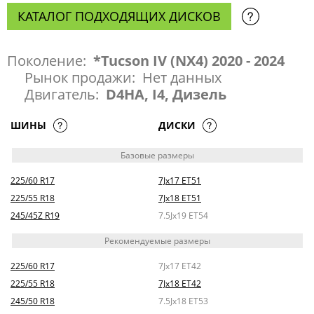
КАТАЛОГ ПОДХОДЯЩИХ ДИСКОВ
Поколение:
*Tucson IV (NX4) 2020 - 2024
Рынок продажи:
Нет данных
Двигатель:
D4HA, I4, Дизель
ШИНЫ
ДИСКИ
Базовые размеры
225/60 R17
7Jx17 ET51
225/55 R18
7Jx18 ET51
245/45Z R19
7.5Jx19 ET54
Рекомендуемые размеры
225/60 R17
7Jx17 ET42
225/55 R18
7Jx18 ET42
245/50 R18
7.5Jx18 ET53