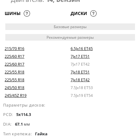
ШИНЫ
ДИСКИ
Базовые размеры
Рекомендуемые размеры
215/70 R16
6.5Jx16 ET45
225/60 R17
7Jx17 ET51
225/60 R17
7Jx17 ET42
225/55 R18
7Jx18 ET51
225/55 R18
7Jx18 ET42
245/50 R18
7.5Jx18 ET53
245/45Z R19
7.5Jx19 ET54
Параметры дисков:
PCD:
5x114.3
DIA:
67.1
мм
Тип крепежа:
Гайка