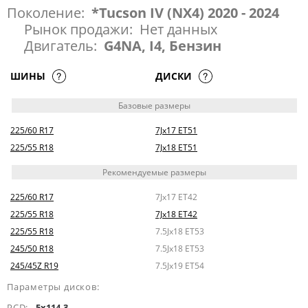
Поколение:
*Tucson IV (NX4) 2020 - 2024
Рынок продажи:
Нет данных
Двигатель:
G4NA, I4, Бензин
ШИНЫ
ДИСКИ
Базовые размеры
225/60 R17
7Jx17 ET51
225/55 R18
7Jx18 ET51
Рекомендуемые размеры
225/60 R17
7Jx17 ET42
225/55 R18
7Jx18 ET42
225/55 R18
7.5Jx18 ET53
245/50 R18
7.5Jx18 ET53
245/45Z R19
7.5Jx19 ET54
Параметры дисков:
PCD:
5x114.3