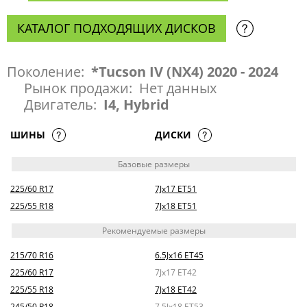
КАТАЛОГ ПОДХОДЯЩИХ ДИСКОВ
Поколение:
*Tucson IV (NX4) 2020 - 2024
Рынок продажи:
Нет данных
Двигатель:
I4, Hybrid
ШИНЫ
ДИСКИ
Базовые размеры
225/60 R17
7Jx17 ET51
225/55 R18
7Jx18 ET51
Рекомендуемые размеры
215/70 R16
6.5Jx16 ET45
225/60 R17
7Jx17 ET42
225/55 R18
7Jx18 ET42
245/50 R18
7.5Jx18 ET53