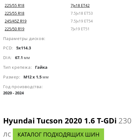
225/55 R18
7Jx18 ET42
225/55 R18
7.5Jx18 ET53
245/45Z R19
7.5Jx19 ET54
225/50 R19
7Jx19 ET51
Параметры дисков:
PCD:
5x114.3
DIA:
67.1
мм
Тип крепежа:
Гайка
Размер:
M12 x 1.5
мм
Год производства:
2020 - 2024
Hyundai Tucson 2020 1.6 T-GDi
230
лс
КАТАЛОГ ПОДХОДЯЩИХ ШИН