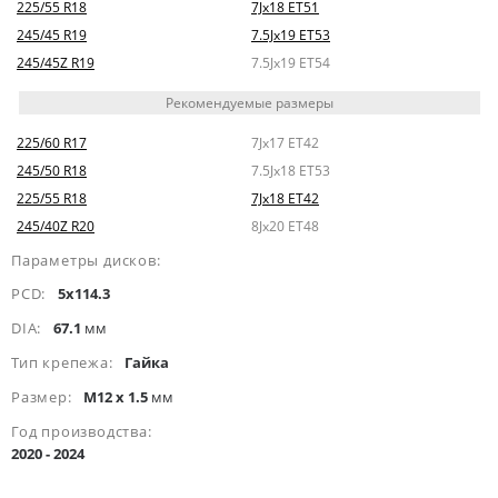
225/55 R18
7Jx18 ET51
245/45 R19
7.5Jx19 ET53
245/45Z R19
7.5Jx19 ET54
Рекомендуемые размеры
225/60 R17
7Jx17 ET42
245/50 R18
7.5Jx18 ET53
225/55 R18
7Jx18 ET42
245/40Z R20
8Jx20 ET48
Параметры дисков:
PCD:
5x114.3
DIA:
67.1
мм
Тип крепежа:
Гайка
Размер:
M12 x 1.5
мм
Год производства:
2020 - 2024