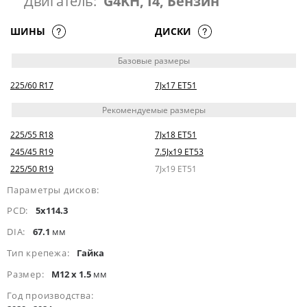
Двигатель:
G4KH, I4, Бензин
ШИНЫ
ДИСКИ
Базовые размеры
225/60 R17
7Jx17 ET51
Рекомендуемые размеры
225/55 R18
7Jx18 ET51
245/45 R19
7.5Jx19 ET53
225/50 R19
7Jx19 ET51
Параметры дисков:
PCD:
5x114.3
DIA:
67.1
мм
Тип крепежа:
Гайка
Размер:
M12 x 1.5
мм
Год производства: