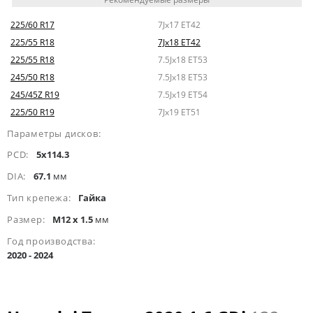
225/60 R17
7Jx17 ET42
225/55 R18
7Jx18 ET42
225/55 R18
7.5Jx18 ET53
245/50 R18
7.5Jx18 ET53
245/45Z R19
7.5Jx19 ET54
225/50 R19
7Jx19 ET51
Параметры дисков:
PCD:
5x114.3
DIA:
67.1
мм
Тип крепежа:
Гайка
Размер:
M12 x 1.5
мм
Год производства:
2020 - 2024