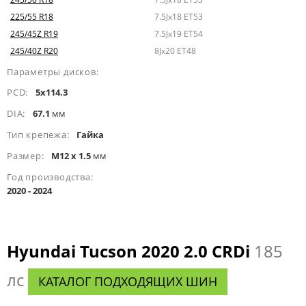
225/55 R18
7.5Jx18 ET53
245/45Z R19
7.5Jx19 ET54
245/40Z R20
8Jx20 ET48
Параметры дисков:
PCD:
5x114.3
DIA:
67.1
мм
Тип крепежа:
Гайка
Размер:
M12 x 1.5
мм
Год производства:
2020 - 2024
Hyundai Tucson 2020 2.0 CRDi
185
лс
КАТАЛОГ ПОДХОДЯЩИХ ШИН