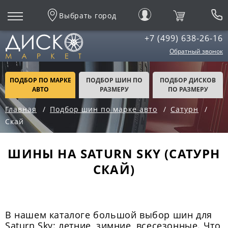
Выбрать город
+7 (499) 638-26-16
Обратный звонок
ПОДБОР ПО МАРКЕ
ПОДБОР ШИН ПО
ПОДБОР ДИСКОВ
АВТО
РАЗМЕРУ
ПО РАЗМЕРУ
Главная
Подбор шин по марке авто
Сатурн
Скай
ШИНЫ НА SATURN SKY (САТУРН
СКАЙ)
В нашем каталоге большой выбор шин для
Saturn Sky: летние, зимние, всесезонные. Что