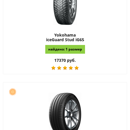
Yokohama
iceGuard Stud iG65
найдено: 1 размер
17370 руб.