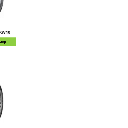
 RW10
змер