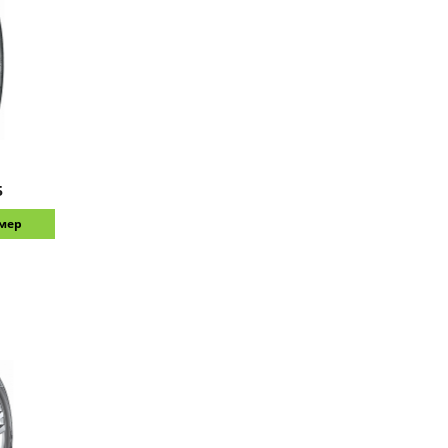
5
змер