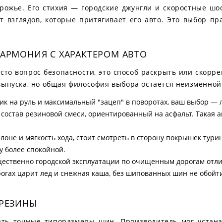
ожье. Его стихия — городские джунгли и скоростные шос
т взглядов, которые притягивает его авто. Это выбор пр
ГАРМОНИЯ С ХАРАКТЕРОМ АВТО
то вопрос безопасности, это способ раскрыть или скорр
выпуска, но общая философия выбора остается неизменной.
ик на руль и максимальный "зацеп" в поворотах, ваш выбор — л
 и состав резиновой смеси, ориентированный на асфальт. Такая
лоне и мягкость хода, стоит смотреть в сторону покрышек тур
у более спокойной.
щественно городской эксплуатации по очищенным дорогам отли
 дорогах царит лед и снежная каша, без шипованных шин не обой
 РЕЗИНЫ
ь точные типоразмеры шин. Производитель мог устанав