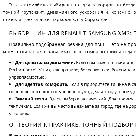
Этот автомобиль выбирают не для рекордов на бездор
точной "рулежки", динамичного ускорения и, конечно, о
позволял без опаски парковаться у бордюров.
ВЫБОР ШИН ДЛЯ RENAULT SAMSUNG XM3: 
Правильно подобранная резина для XM3 — это не прос
могут отличаться в зависимости от комплектации и года 
Для ценителей динамики.
Если вам важен четкий откл
Performance). У них, как правило, более жесткая боковина
управляемостью.
Для адептов комфорта.
Если в приоритете тишина в са
неровности и снижают уровень шума, делая каждую поездк
Зимний сезон.
Здесь выбор классический. Для преиму
"липучка"). Если же вы часто выезжаете за город, где на
условиях.
ОТ ТЕОРИИ К ПРАКТИКЕ: ТОЧНЫЙ ПОДБОР
Важный момент:
на этой странице мы не можем дат