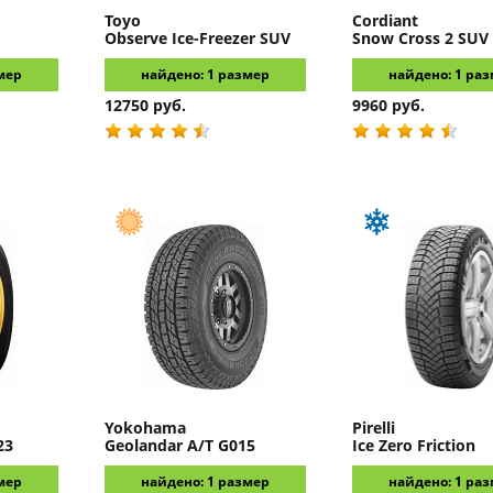
Toyo
Cordiant
Observe Ice-Freezer SUV
Snow Cross 2 SUV
мер
найдено: 1 размер
найдено: 1 ра
12750 руб.
9960 руб.
Yokohama
Pirelli
23
Geolandar A/T G015
Ice Zero Friction
мер
найдено: 1 размер
найдено: 1 ра