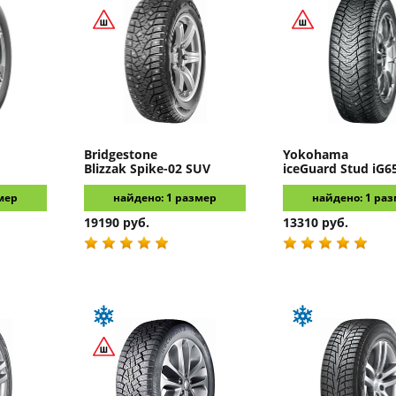
Bridgestone
Yokohama
Blizzak Spike-02 SUV
iceGuard Stud iG6
мер
найдено: 1 размер
найдено: 1 ра
19190 руб.
13310 руб.