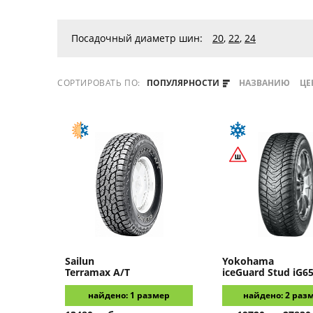
Посадочный диаметр шин:
20
,
22
,
24
СОРТИРОВАТЬ ПО:
ПОПУЛЯРНОСТИ
НАЗВАНИЮ
ЦЕ
Sailun
Yokohama
Terramax A/T
iceGuard Stud iG6
найдено: 1 размер
найдено: 2 раз