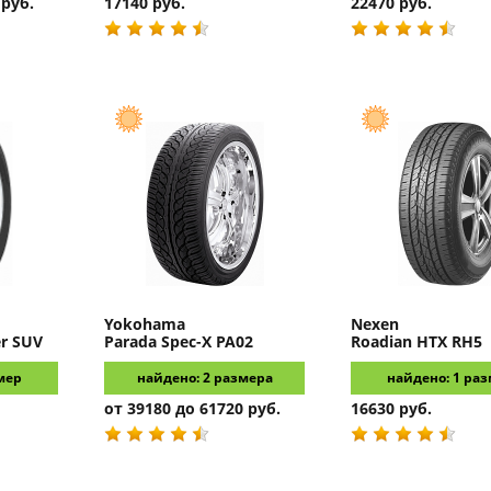
 руб.
17140 руб.
22470 руб.
Yokohama
Nexen
er SUV
Parada Spec-X PA02
Roadian HTX RH5
мер
найдено: 2 размера
найдено: 1 ра
от 39180 до 61720 руб.
16630 руб.