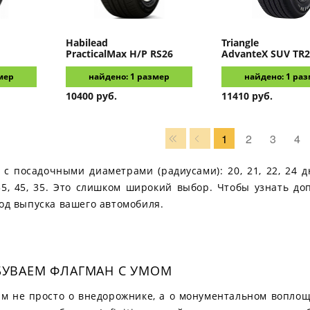
Habilead
Triangle
PracticalMax H/P RS26
AdvanteX SUV TR2
мер
найдено: 1 размер
найдено: 1 ра
10400 руб.
11410 руб.
1
2
3
4
 с посадочными диаметрами (радиусами): 20, 21, 22, 24 
 55, 45, 35. Это слишком широкий выбор. Чтобы узнать д
год выпуска вашего автомобиля.
ОБУВАЕМ ФЛАГМАН С УМОМ
орим не просто о внедорожнике, а о монументальном вопло