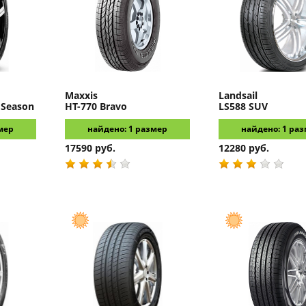
Maxxis
Landsail
 Season
HT-770 Bravo
LS588 SUV
мер
найдено: 1 размер
найдено: 1 ра
17590 руб.
12280 руб.