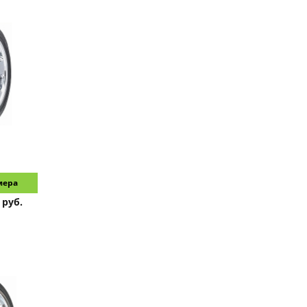
мера
 руб.