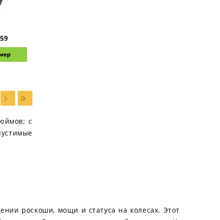
59
змер
дюймов; с
опустимые
щении роскоши, мощи и статуса на колесах. Этот