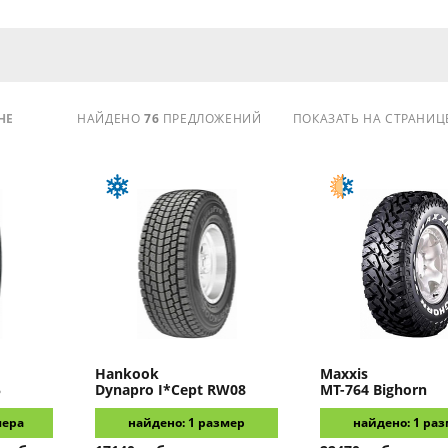
НЕ
НАЙДЕНО
76
ПРЕДЛОЖЕНИЙ
ПОКАЗАТЬ НА СТРАНИЦ
Hankook
Maxxis
5
Dynapro I*Cept RW08
MT-764 Bighorn
мера
найдено: 1 размер
найдено: 1 ра