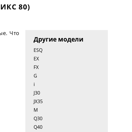
ИКС 80)
ые. Что
Другие модели
ESQ
EX
FX
G
i
J30
JX35
M
Q30
Q40