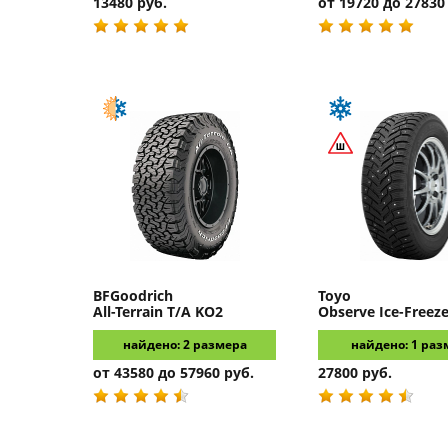
13480 руб.
от 19720 до 27830
BFGoodrich
Toyo
All-Terrain T/A KO2
Observe Ice-Freez
найдено: 2 размера
найдено: 1 раз
от 43580 до 57960 руб.
27800 руб.