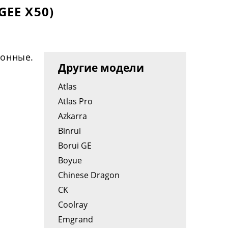
EE X50)
зонные.
Другие модели
Atlas
Atlas Pro
Azkarra
Binrui
Borui GE
Boyue
Chinese Dragon
CK
Coolray
Emgrand