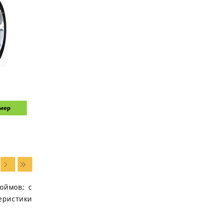
змер
юймов; с
еристики