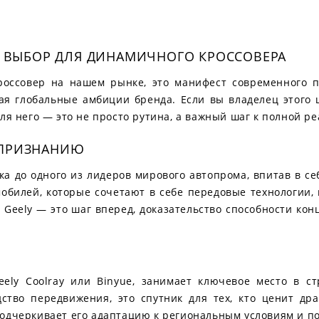
0: ВЫБОР ДЛЯ ДИНАМИЧНОГО КРОССОВЕРА
россовер на нашем рынке, это манифест современного п
жая глобальные амбиции бренда. Если вы владелец этого 
ля него — это не просто рутина, а важный шаг к полной р
 ПРИЗНАНИЮ
ка до одного из лидеров мирового автопрома, впитав в себ
обилей, которые сочетают в себе передовые технологии,
Geely — это шаг вперед, доказательство способности ко
eely Coolray или Binyue, занимает ключевое место в с
дство передвижения, это спутник для тех, кто ценит др
подчеркивает его адаптацию к региональным условиям и п