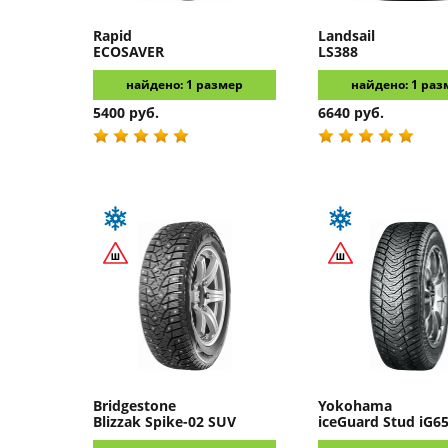
Rapid
Landsail
ECOSAVER
LS388
найдено: 1 размер
найдено: 1 раз
5400 руб.
6640 руб.
Bridgestone
Yokohama
Blizzak Spike-02 SUV
iceGuard Stud iG6