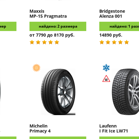
Maxxis
Bridgestone
MP-15 Pragmatra
Alenza 001
мер
найдено: 2 размера
найдено: 1 ра
от 7790 до 8170 руб.
14890 руб.
Michelin
Laufenn
5
Primacy 4
I Fit Ice LW71