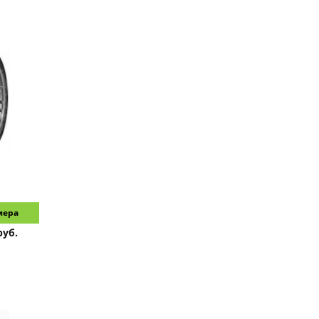
мера
руб.